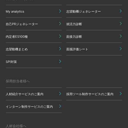
My analytics
志望動機ジェネレーター
自己PRジェネレーター
就活力診断
内定者ES100種
面接力診断
志望動機まとめ
面接評価シート
SPI対策
採用担当者様へ
人材紹介サービスのご案内
採用ツール制作サービスのご案内
インターン制作サービスのご案内
人材会社様へ