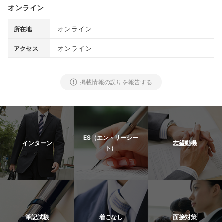
オンライン
オンライン
所在地
オンライン
アクセス
掲載情報の誤りを報告する
ES（エントリーシー
インターン
志望動機
ト）
筆記試験
着こなし
面接対策