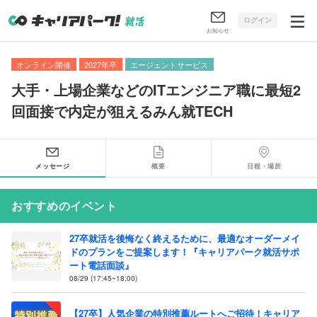
ログイン
お知らせ
オンライン開催
2027年卒
エージェントサービス
大手・上場企業などのITエンジニア職に最短2
回面接で内定が狙えるみん就TECH
メッセージ
概要
日程・場所
おすすめのイベント
27卒就活を後悔なく終えるために、最適なオーダーメイ
ドのプランをご提案します！『キャリアパーク就活サポ
ート電話面談』
08/29 (17:45~18:00)
【27卒】人気企業の特別推薦ルートへご招待！キャリア