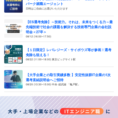
パーク就職エージェント
日時はご自由にお選びいただけます
【ES選考免除】～技術力。それは、未来をつくる力～最
先端技術で社会の課題を解決する技術専門企業の会社説
明会＜27卒＞
08/12 (16:00~17:50)
【１日限定】レバレジーズ・サイボウズ等が参画！選考
免除も狙える！
08/22 (11:00~18:00) 東京ビッグサイト駅
【大手企業との取引実績多数 】安定性抜群IT企業の1次
選考直結説明会へご招待
08/20 (13:30~15:00) 中央･総武線 「亀戸駅」