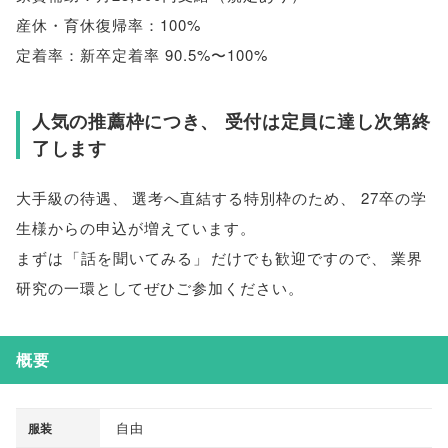
産休・育休復帰率：100%
定着率：新卒定着率 90.5%〜100%
人気の推薦枠につき
、
受付は定員に達し次第終
了します
大手級の待遇
、
選考へ直結する特別枠のため
、
27卒の学
生様からの申込が増えています
。
まずは
「
話を聞いてみる
」
だけでも歓迎ですので
、
業界
研究の一環としてぜひご参加ください
。
概要
自由
服装