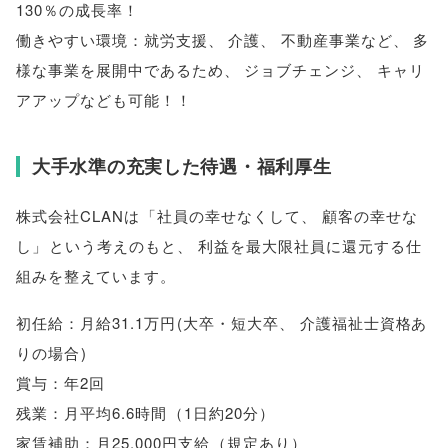
130％の成長率！
働きやすい環境：就労支援
、
介護
、
不動産事業など
、
多
様な事業を展開中であるため
、
ジョブチェンジ
、
キャリ
アアップなども可能！！
大手水準の充実した待遇・福利厚生
株式会社CLANは
「
社員の幸せなくして
、
顧客の幸せな
し
」
という考えのもと
、
利益を最大限社員に還元する仕
組みを整えています
。
初任給：月給31.1万円
(
大卒・短大卒
、
介護福祉士資格あ
りの場合
)
賞与：年2回
残業：月平均6.6時間
（
1日約20分
）
家賃補助：月25,000円支給
（
規定あり
）