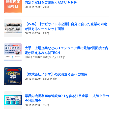
内定予定日をご確認ください▶▶▶
08/15 (17:00~17:30)
【27卒】【ナビサイト非公開】自分に合った企業の内定
が狙えるシークレット面談
08/20 (18:00~19:00)
大手・上場企業などのITエンジニア職に最短2回面接で内
定が狙えるみん就TECH
日時はご自由にお選びいただけます
【株式会社ノジマ】の説明選考会へご招待
08/12 (13:30~16:00) 品川駅
業界内成長率15年連続NO.1を誇る注目企業！ 人気上位の
会社説明会
08/11 (10:00~10:45)