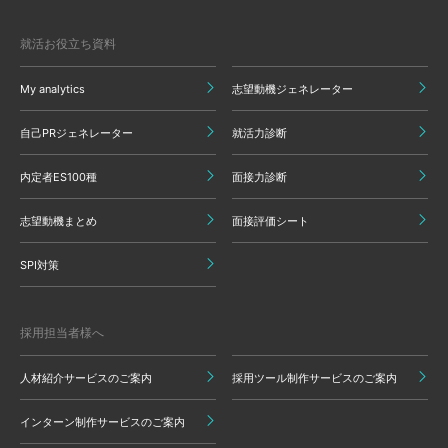
就活お役立ち資料
My analytics
志望動機ジェネレーター
自己PRジェネレーター
就活力診断
内定者ES100種
面接力診断
志望動機まとめ
面接評価シート
SPI対策
採用担当者様へ
人材紹介サービスのご案内
採用ツール制作サービスのご案内
インターン制作サービスのご案内