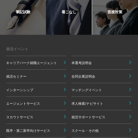
筆記試験
着こなし
面接対策
就活イベント
キャリアパーク就職エージェント
本選考説明会
就活セミナー
合同企業説明会
インターンシップ
マッチングイベント
エージェントサービス
求人検索/ナビサイト
スカウトサービス
就活サポートサービス
既卒・第二新卒向けサービス
スクール・その他