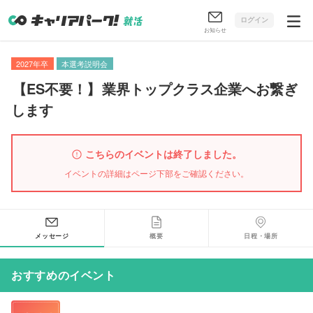
ログイン
お知らせ
2027年卒
本選考説明会
【
ES不要！
】
業界トップクラス企業へお繋ぎ
します
こちらのイベントは終了しました。
イベントの詳細はページ下部をご確認ください。
メッセージ
概要
日程・場所
おすすめのイベント