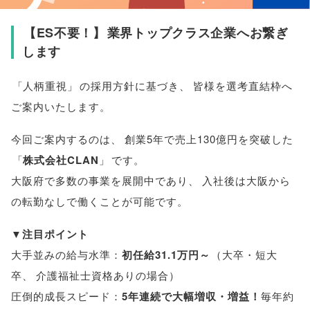
【
ES不要！
】
業界トップクラス企業へお繋ぎ
します
「
人柄重視
」
の採用方針に基づき
、
皆様
を選考直結枠へ
ご案内いたします
。
今回ご案内するのは
、
創業5年で売上130億円を突破した
「
株式会社CLAN
」
です
。
大阪府で多数の事業を展開中であり
、
入社後は大阪から
の転勤なしで働くことが可能です
。
▼
注目ポイント
大手並みの給与水準：
初任給31.1万円～
（
大卒・短大
卒
、
介護福祉士資格ありの場合
）
圧倒的成長スピード：
5年連続で大幅増収・増益！
毎年約