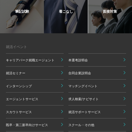
筆記試験
着こなし
面接対策
就活イベント
キャリアパーク就職エージェント
本選考説明会
就活セミナー
合同企業説明会
インターンシップ
マッチングイベント
エージェントサービス
求人検索/ナビサイト
スカウトサービス
就活サポートサービス
既卒・第二新卒向けサービス
スクール・その他