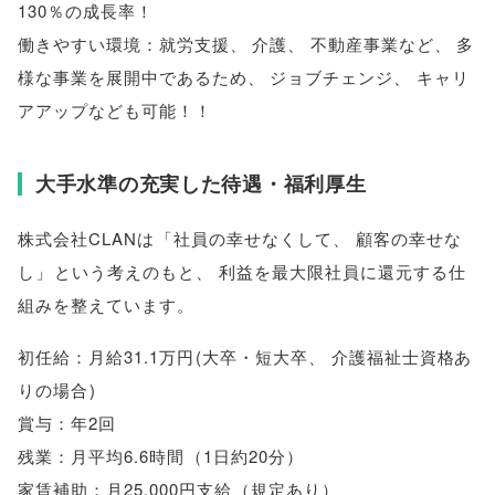
130％の成長率！
働きやすい環境：就労支援
、
介護
、
不動産事業など
、
多
様な事業を展開中であるため
、
ジョブチェンジ
、
キャリ
アアップなども可能！！
大手水準の充実した待遇・福利厚生
株式会社CLANは
「
社員の幸せなくして
、
顧客の幸せな
し
」
という考えのもと
、
利益を最大限社員に還元する仕
組みを整えています
。
初任給：月給31.1万円
(
大卒・短大卒
、
介護福祉士資格あ
りの場合
)
賞与：年2回
残業：月平均6.6時間
（
1日約20分
）
家賃補助：月25,000円支給
（
規定あり
）