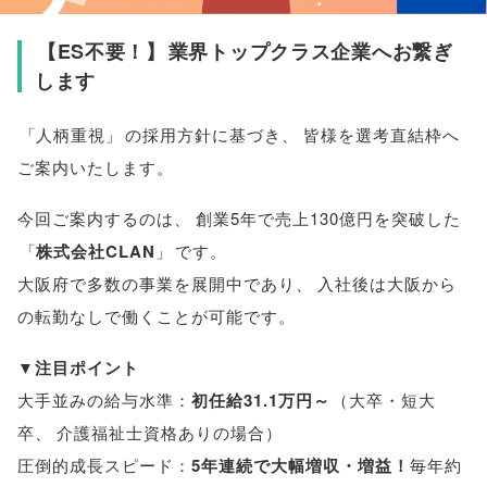
【
ES不要！
】
業界トップクラス企業へお繋ぎ
します
「
人柄重視
」
の採用方針に基づき
、
皆様
を選考直結枠へ
ご案内いたします
。
今回ご案内するのは
、
創業5年で売上130億円を突破した
「
株式会社CLAN
」
です
。
大阪府で多数の事業を展開中であり
、
入社後は大阪から
の転勤なしで働くことが可能です
。
▼
注目ポイント
大手並みの給与水準：
初任給31.1万円～
（
大卒・短大
卒
、
介護福祉士資格ありの場合
）
圧倒的成長スピード：
5年連続で大幅増収・増益！
毎年約