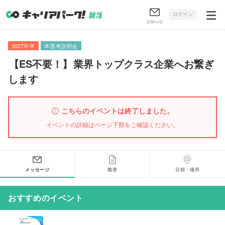
ログイン
お知らせ
2027年卒
本選考説明会
【
ES不要！
】
業界トップクラス企業へお繋ぎ
します
こちらのイベントは終了しました。
イベントの詳細はページ下部をご確認ください。
メッセージ
概要
日程・場所
おすすめのイベント