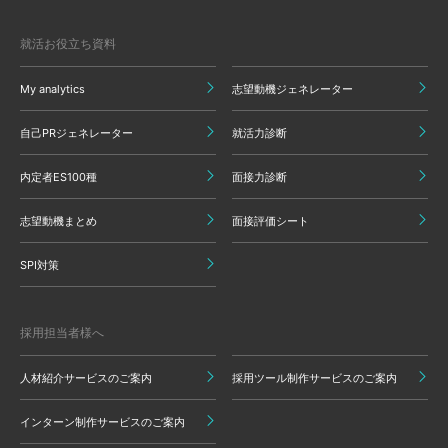
就活お役立ち資料
My analytics
志望動機ジェネレーター
自己PRジェネレーター
就活力診断
内定者ES100種
面接力診断
志望動機まとめ
面接評価シート
SPI対策
採用担当者様へ
人材紹介サービスのご案内
採用ツール制作サービスのご案内
インターン制作サービスのご案内