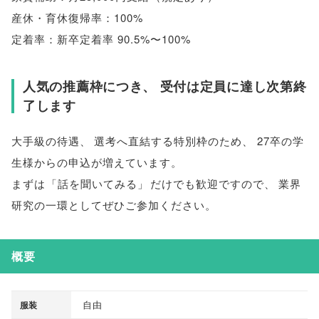
産休・育休復帰率：100%
定着率：新卒定着率 90.5%〜100%
人気の推薦枠につき
、
受付は定員に達し次第終
了します
大手級の待遇
、
選考へ直結する特別枠のため
、
27卒の学
生様からの申込が増えています
。
まずは
「
話を聞いてみる
」
だけでも歓迎ですので
、
業界
研究の一環としてぜひご参加ください
。
概要
自由
服装