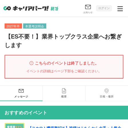
ログイン
お知らせ
2027年卒
本選考説明会
【
ES不要！
】
業界トップクラス企業へお繋ぎ
します
こちらのイベントは終了しました。
イベントの詳細はページ下部をご確認ください。
メッセージ
概要
日程・場所
おすすめのイベント
【スカウト獲得率97％】皆様はこちらから大手・人気企