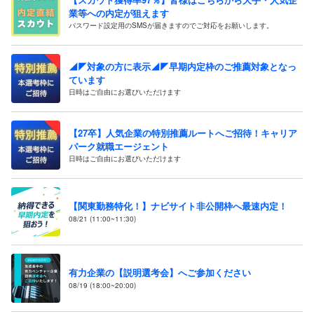
業等への内定が狙えます
パスワード設定用のSMSが届きますのでご対応をお願いします。
◢◤対象の方に表示◢◤早期内定枠のご推薦対象となっ
ています
日時はご自由にお選びいただけます
【27卒】人気企業の特別推薦ルートへご招待！キャリア
パーク就職エージェント
日時はご自由にお選びいただけます
【関東勤務特化！】ナビサイト非公開枠へ最速内定！
08/21 (11:00~11:30)
有力企業の【説明選考会】へご参加ください
08/19 (18:00~20:00)