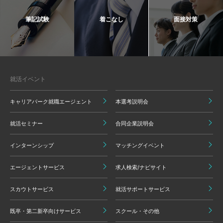
筆記試験
着こなし
面接対策
就活イベント
キャリアパーク就職エージェント
本選考説明会
就活セミナー
合同企業説明会
インターンシップ
マッチングイベント
エージェントサービス
求人検索/ナビサイト
スカウトサービス
就活サポートサービス
既卒・第二新卒向けサービス
スクール・その他