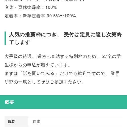
産休・育休復帰率：100%
定着率：新卒定着率 90.5%〜100%
人気の推薦枠につき
、
受付は定員に達し次第終
了します
大手級の待遇
、
選考へ直結する特別枠のため
、
27卒の学
生様からの申込が増えています
。
まずは
「
話を聞いてみる
」
だけでも歓迎ですので
、
業界
研究の一環としてぜひご参加ください
。
概要
自由
服装