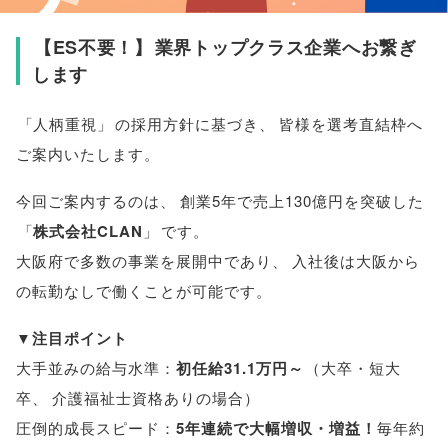
【
ES不要！
】
業界トップクラス企業へお繋ぎ
します
「
人柄重視
」
の採用方針に基づき
、
皆様
を選考直結枠へ
ご案内いたします
。
今回ご案内するのは
、
創業5年で売上130億円を突破した
「
株式会社CLAN
」
です
。
大阪府で多数の事業を展開中であり
、
入社後は大阪から
の転勤なしで働くことが可能です
。
▼
注目ポイント
大手並みの給与水準：
初任給31.1万円～
（
大卒・短大
卒
、
介護福祉士資格ありの場合
）
圧倒的成長スピード：
5年連続で大幅増収・増益！
毎年約