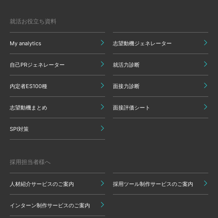
就活お役立ち資料
My analytics
志望動機ジェネレーター
自己PRジェネレーター
就活力診断
内定者ES100種
面接力診断
志望動機まとめ
面接評価シート
SPI対策
採用担当者様へ
人材紹介サービスのご案内
採用ツール制作サービスのご案内
インターン制作サービスのご案内