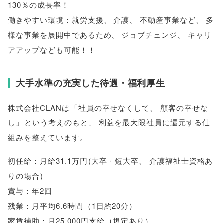
130％の成長率！
働きやすい環境：就労支援
、
介護
、
不動産事業など
、
多
様な事業を展開中であるため
、
ジョブチェンジ
、
キャリ
アアップなども可能！！
大手水準の充実した待遇・福利厚生
株式会社CLANは
「
社員の幸せなくして
、
顧客の幸せな
し
」
という考えのもと
、
利益を最大限社員に還元する仕
組みを整えています
。
初任給：月給31.1万円
(
大卒・短大卒
、
介護福祉士資格あ
りの場合
)
賞与：年2回
残業：月平均6.6時間
（
1日約20分
）
家賃補助：月25,000円支給
（
規定あり
）