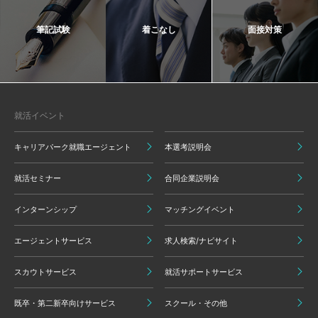
筆記試験
着こなし
面接対策
就活イベント
キャリアパーク就職エージェント
本選考説明会
就活セミナー
合同企業説明会
インターンシップ
マッチングイベント
エージェントサービス
求人検索/ナビサイト
スカウトサービス
就活サポートサービス
既卒・第二新卒向けサービス
スクール・その他