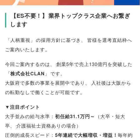
【
ES不要！
】
業界トップクラス企業へお繋ぎ
します
「
人柄重視
」
の採用方針に基づき
、
皆様
を選考直結枠へ
ご案内いたします
。
今回ご案内するのは
、
創業5年で売上130億円を突破した
「
株式会社CLAN
」
です
。
大阪府で多数の事業を展開中であり
、
入社後は大阪から
の転勤なしで働くことが可能です
。
▼
注目ポイント
大手並みの給与水準：
初任給31.1万円～
（
大卒・短大
卒
、
介護福祉士資格ありの場合
）
圧倒的成長スピード：
5年連続で大幅増収・増益！
毎年約