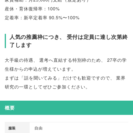
産休・育休復帰率：100%
定着率：新卒定着率 90.5%〜100%
人気の推薦枠につき
、
受付は定員に達し次第終
了します
大手級の待遇
、
選考へ直結する特別枠のため
、
27卒の学
生様からの申込が増えています
。
まずは
「
話を聞いてみる
」
だけでも歓迎ですので
、
業界
研究の一環としてぜひご参加ください
。
概要
自由
服装