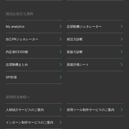
就活お役立ち資料
My analytics
志望動機ジェネレーター
自己PRジェネレーター
就活力診断
内定者ES100種
面接力診断
志望動機まとめ
面接評価シート
SPI対策
採用担当者様へ
人材紹介サービスのご案内
採用ツール制作サービスのご案内
インターン制作サービスのご案内