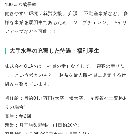
130％の成長率！
働きやすい環境：就労支援
、
介護
、
不動産事業など
、
多
様な事業を展開中であるため
、
ジョブチェンジ
、
キャリ
アアップなども可能！！
大手水準の充実した待遇・福利厚生
株式会社CLANは
「
社員の幸せなくして
、
顧客の幸せな
し
」
という考えのもと
、
利益を最大限社員に還元する仕
組みを整えています
。
初任給：月給31.1万円
(
大卒・短大卒
、
介護福祉士資格あ
りの場合
)
賞与：年2回
残業：月平均6.6時間
（
1日約20分
）
家賃補助：月25,000円支給
（
規定あり
）