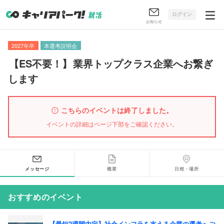
ログイン
お知らせ
2027年卒
本選考説明会
【
ES不要！
】
業界トップクラス企業へお繋ぎ
します
こちらのイベントは終了しました。
イベントの詳細はページ下部をご確認ください。
メッセージ
概要
日程・場所
おすすめのイベント
【最短2週間内定】社会インフラを支える企業の選考へご