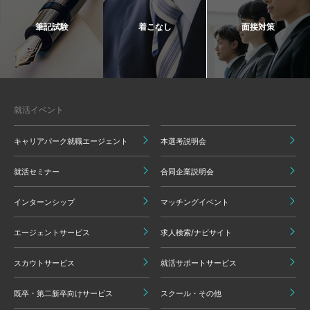
筆記試験
着こなし
面接対策
就活イベント
キャリアパーク就職エージェント
本選考説明会
就活セミナー
合同企業説明会
インターンシップ
マッチングイベント
エージェントサービス
求人検索/ナビサイト
スカウトサービス
就活サポートサービス
既卒・第二新卒向けサービス
スクール・その他