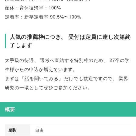
産休・育休復帰率：100%
定着率：新卒定着率 90.5%〜100%
人気の推薦枠につき
、
受付は定員に達し次第終
了します
大手級の待遇
、
選考へ直結する特別枠のため
、
27卒の学
生様からの申込が増えています
。
まずは
「
話を聞いてみる
」
だけでも歓迎ですので
、
業界
研究の一環としてぜひご参加ください
。
概要
自由
服装