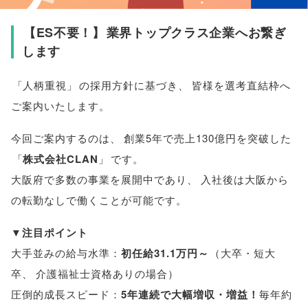
【
ES不要！
】
業界トップクラス企業へお繋ぎ
します
「
人柄重視
」
の採用方針に基づき
、
皆様
を選考直結枠へ
ご案内いたします
。
今回ご案内するのは
、
創業5年で売上130億円を突破した
「
株式会社CLAN
」
です
。
大阪府で多数の事業を展開中であり
、
入社後は大阪から
の転勤なしで働くことが可能です
。
▼
注目ポイント
大手並みの給与水準：
初任給31.1万円～
（
大卒・短大
卒
、
介護福祉士資格ありの場合
）
圧倒的成長スピード：
5年連続で大幅増収・増益！
毎年約