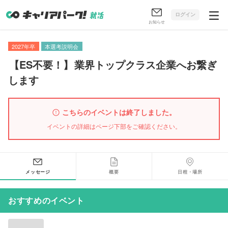
ログイン
お知らせ
2027年卒
本選考説明会
【
ES不要！
】
業界トップクラス企業へお繋ぎ
します
こちらのイベントは終了しました。
イベントの詳細はページ下部をご確認ください。
メッセージ
概要
日程・場所
おすすめのイベント