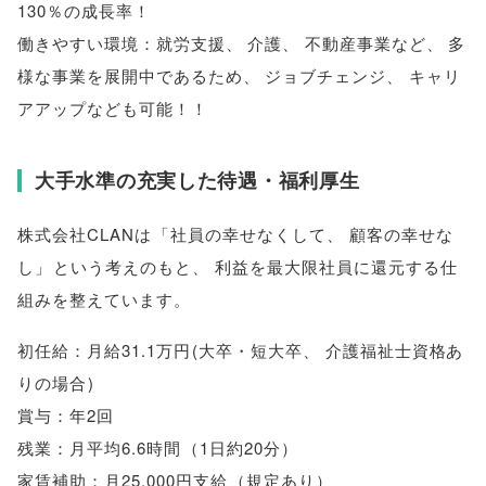
130％の成長率！
働きやすい環境：就労支援
、
介護
、
不動産事業など
、
多
様な事業を展開中であるため
、
ジョブチェンジ
、
キャリ
アアップなども可能！！
大手水準の充実した待遇・福利厚生
株式会社CLANは
「
社員の幸せなくして
、
顧客の幸せな
し
」
という考えのもと
、
利益を最大限社員に還元する仕
組みを整えています
。
初任給：月給31.1万円
(
大卒・短大卒
、
介護福祉士資格あ
りの場合
)
賞与：年2回
残業：月平均6.6時間
（
1日約20分
）
家賃補助：月25,000円支給
（
規定あり
）