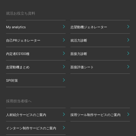
就活お役立ち資料
My analytics
志望動機ジェネレーター
自己PRジェネレーター
就活力診断
内定者ES100種
面接力診断
志望動機まとめ
面接評価シート
SPI対策
採用担当者様へ
人材紹介サービスのご案内
採用ツール制作サービスのご案内
インターン制作サービスのご案内