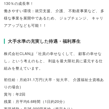
130％の成長率！
働きやすい環境：就労支援
、
介護
、
不動産事業など
、
多
様な事業を展開中であるため
、
ジョブチェンジ
、
キャリ
アアップなども可能！！
大手水準の充実した待遇・福利厚生
株式会社CLANは
「
社員の幸せなくして
、
顧客の幸せな
し
」
という考えのもと
、
利益を最大限社員に還元する仕
組みを整えています
。
初任給：月給31.1万円
(
大卒・短大卒
、
介護福祉士資格あ
りの場合
)
賞与：年2回
残業：月平均6.6時間
（
1日約20分
）
家賃補助：月25,000円支給
（
規定あり
）