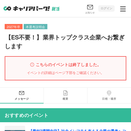
ログイン
お知らせ
2027年卒
本選考説明会
【
ES不要！
】
業界トップクラス企業へお繋ぎ
します
こちらのイベントは終了しました。
イベントの詳細はページ下部をご確認ください。
メッセージ
概要
日程・場所
おすすめのイベント
【最短2週間内定】社会インフラを支える企業の選考へご