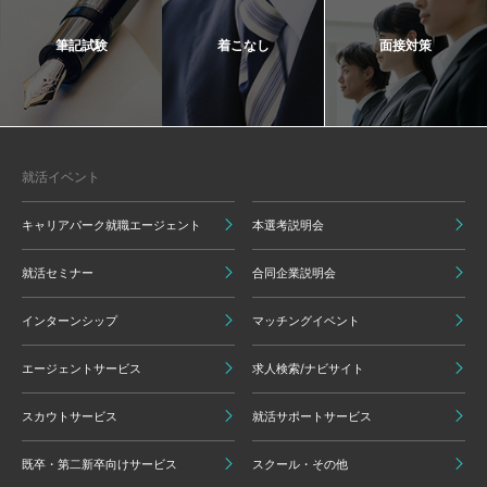
筆記試験
着こなし
面接対策
就活イベント
キャリアパーク就職エージェント
本選考説明会
就活セミナー
合同企業説明会
インターンシップ
マッチングイベント
エージェントサービス
求人検索/ナビサイト
スカウトサービス
就活サポートサービス
既卒・第二新卒向けサービス
スクール・その他