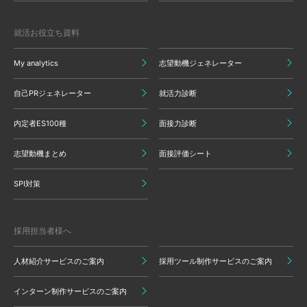
就活お役立ち資料
My analytics
志望動機ジェネレーター
自己PRジェネレーター
就活力診断
内定者ES100種
面接力診断
志望動機まとめ
面接評価シート
SPI対策
採用担当者様へ
人材紹介サービスのご案内
採用ツール制作サービスのご案内
インターン制作サービスのご案内