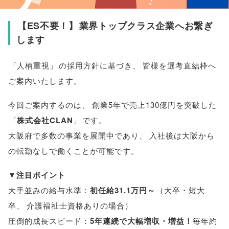
【
ES不要！
】
業界トップクラス企業へお繋ぎ
します
「
人柄重視
」
の採用方針に基づき
、
皆様
を選考直結枠へ
ご案内いたします
。
今回ご案内するのは
、
創業5年で売上130億円を突破した
「
株式会社CLAN
」
です
。
大阪府で多数の事業を展開中であり
、
入社後は大阪から
の転勤なしで働くことが可能です
。
▼
注目ポイント
大手並みの給与水準：
初任給31.1万円～
（
大卒・短大
卒
、
介護福祉士資格ありの場合
）
圧倒的成長スピード：
5年連続で大幅増収・増益！
毎年約