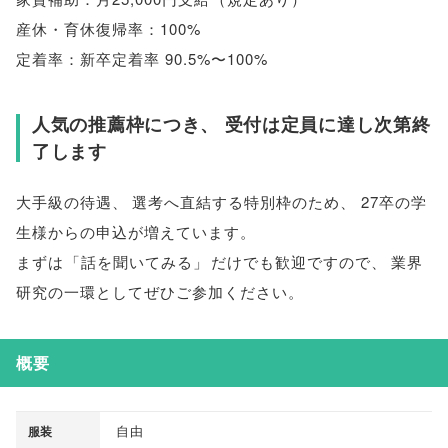
産休・育休復帰率：100%
定着率：新卒定着率 90.5%〜100%
人気の推薦枠につき
、
受付は定員に達し次第終
了します
大手級の待遇
、
選考へ直結する特別枠のため
、
27卒の学
生様からの申込が増えています
。
まずは
「
話を聞いてみる
」
だけでも歓迎ですので
、
業界
研究の一環としてぜひご参加ください
。
概要
自由
服装