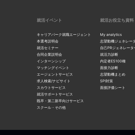
就活イベント
就活お役立ち資料
キャリアパーク就職エージェント
My analytics
本選考説明会
志望動機ジェネレー
就活セミナー
自己PRジェネレータ
合同企業説明会
就活力診断
インターンシップ
内定者ES100種
マッチングイベント
面接力診断
エージェントサービス
志望動機まとめ
求人検索/ナビサイト
SPI対策
スカウトサービス
面接評価シート
就活サポートサービス
既卒・第二新卒向けサービス
スクール・その他