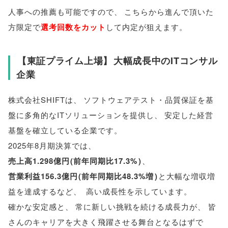
人事への推薦も可能ですので
、
こちらから進んで頂いた
方限定で
選考回数をカット
して内定が狙えます
。
【
東証プライム上場
】
大幅成長中のITコンサル
企業
株式会社SHIFTは
、
ソフトウェアテスト・品質保証を基
盤に多角的なITソリューションを提供し
、
安定した経営
基盤を確立している企業です
。
2025年8月期決算では
、
売上高1.298億円
(
前年同期比17.3%
)
、
営業利益156.3億円
(
前年同期比48.3%増
)
と大幅な増収増
益を達成するなど
、
高い成長性を示しています
。
確かな安定感と
、
常に新しい挑戦を続ける成長力が
、
皆
さんのキャリアを大きく飛躍させる舞台となるはずで