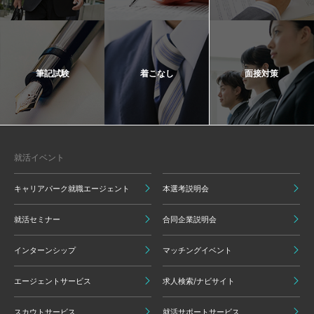
筆記試験
着こなし
面接対策
就活イベント
キャリアパーク就職エージェント
本選考説明会
就活セミナー
合同企業説明会
インターンシップ
マッチングイベント
エージェントサービス
求人検索/ナビサイト
スカウトサービス
就活サポートサービス