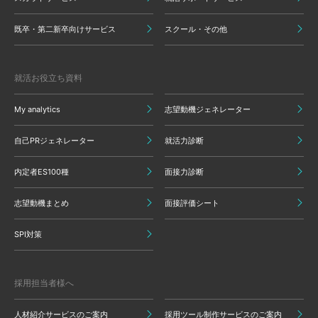
既卒・第二新卒向けサービス
スクール・その他
就活お役立ち資料
My analytics
志望動機ジェネレーター
自己PRジェネレーター
就活力診断
内定者ES100種
面接力診断
志望動機まとめ
面接評価シート
SPI対策
採用担当者様へ
人材紹介サービスのご案内
採用ツール制作サービスのご案内