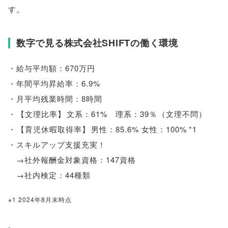
す
。
数字で見る株式会社SHIFTの働く環境
・給与平均額：670万円
・年間平均昇給率：6.9%
・月平均残業時間：8時間
・
【
文理比率
】
文系：61% 理系：39％
（
文理不問
）
・
【
育児休暇取得率
】
男性：85.6% 女性：100% *1
・スキルアップ支援充実！
→社外報酬金対象資格：147資格
→社内検定：44種類
※1 2024年8月末時点