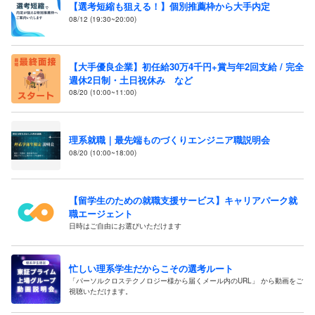
【選考短縮も狙える！】個別推薦枠から大手内定
08/12 (19:30~20:00)
【大手優良企業】初任給30万4千円+賞与年2回支給 / 完全
週休2日制・土日祝休み など
08/20 (10:00~11:00)
理系就職｜最先端ものづくりエンジニア職説明会
08/20 (10:00~18:00)
【留学生のための就職支援サービス】キャリアパーク就
職エージェント
日時はご自由にお選びいただけます
忙しい理系学生だからこその選考ルート
「パーソルクロステクノロジー様から届くメール内のURL」 から動画をご
視聴いただけます。