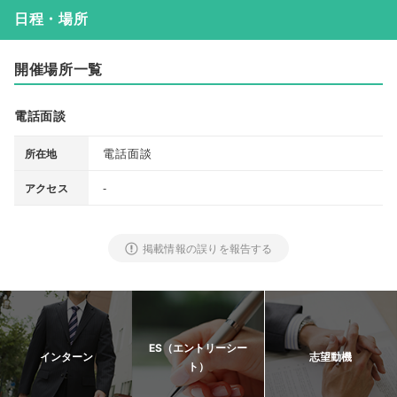
日程・場所
開催場所一覧
電話面談
電話面談
所在地
-
アクセス
掲載情報の誤りを報告する
ES（エントリーシー
インターン
志望動機
ト）