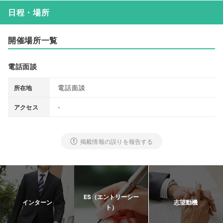
日程・場所
開催場所一覧
電話面談
電話面談
所在地
-
アクセス
掲載情報の誤りを報告する
ES（エントリーシー
インターン
志望動機
ト）