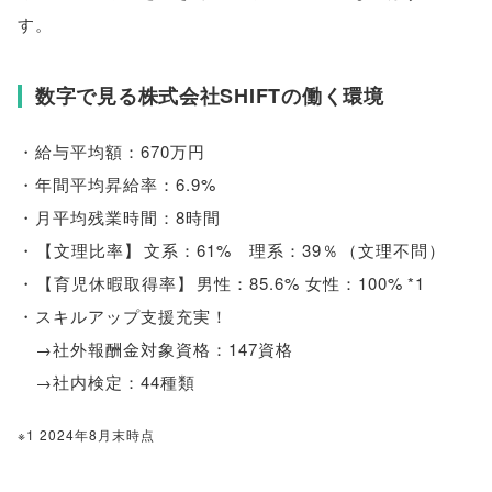
す
。
数字で見る株式会社SHIFTの働く環境
・給与平均額：670万円
・年間平均昇給率：6.9%
・月平均残業時間：8時間
・
【
文理比率
】
文系：61% 理系：39％
（
文理不問
）
・
【
育児休暇取得率
】
男性：85.6% 女性：100% *1
・スキルアップ支援充実！
→社外報酬金対象資格：147資格
→社内検定：44種類
※1 2024年8月末時点