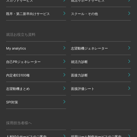
スカウトサービス
就活サポートサービス
既卒・第二新卒向けサービス
スクール・その他
就活お役立ち資料
My analytics
志望動機ジェネレーター
自己PRジェネレーター
就活力診断
内定者ES100種
面接力診断
志望動機まとめ
面接評価シート
SPI対策
採用担当者様へ
人材紹介サービスのご案内
採用ツール制作サービスのご案内