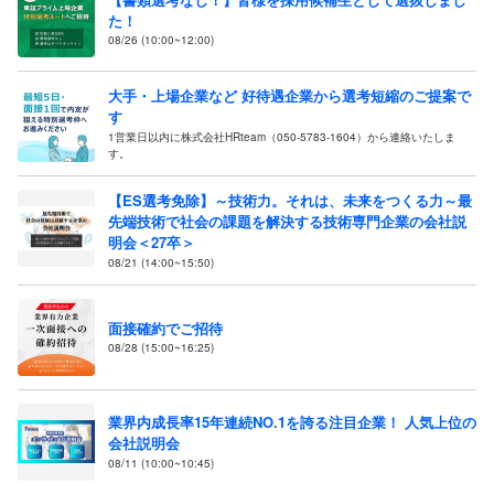
た！
08/26 (10:00~12:00)
大手・上場企業など 好待遇企業から選考短縮のご提案で
す
1営業日以内に株式会社HRteam（050-5783-1604）から連絡いたしま
す。
【ES選考免除】～技術力。それは、未来をつくる力～最
先端技術で社会の課題を解決する技術専門企業の会社説
明会＜27卒＞
08/21 (14:00~15:50)
面接確約でご招待
08/28 (15:00~16:25)
業界内成長率15年連続NO.1を誇る注目企業！ 人気上位の
会社説明会
08/11 (10:00~10:45)