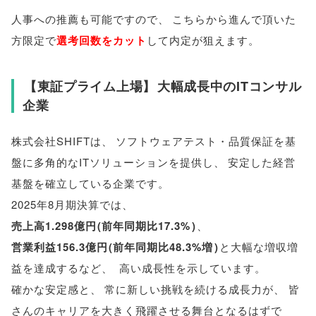
人事への推薦も可能ですので
、
こちらから進んで頂いた
方限定で
選考回数をカット
して内定が狙えます
。
【
東証プライム上場
】
大幅成長中のITコンサル
企業
株式会社SHIFTは
、
ソフトウェアテスト・品質保証を基
盤に多角的なITソリューションを提供し
、
安定した経営
基盤を確立している企業です
。
2025年8月期決算では
、
売上高1.298億円
(
前年同期比17.3%
)
、
営業利益156.3億円
(
前年同期比48.3%増
)
と大幅な増収増
益を達成するなど
、
高い成長性を示しています
。
確かな安定感と
、
常に新しい挑戦を続ける成長力が
、
皆
さんのキャリアを大きく飛躍させる舞台となるはずで