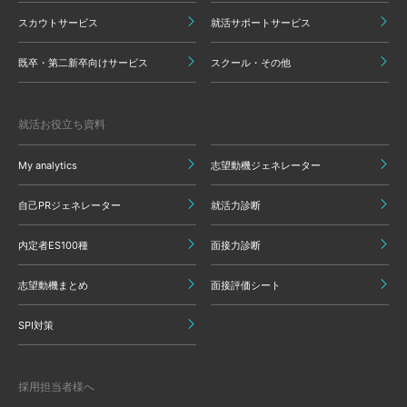
スカウトサービス
就活サポートサービス
既卒・第二新卒向けサービス
スクール・その他
就活お役立ち資料
My analytics
志望動機ジェネレーター
自己PRジェネレーター
就活力診断
内定者ES100種
面接力診断
志望動機まとめ
面接評価シート
SPI対策
採用担当者様へ