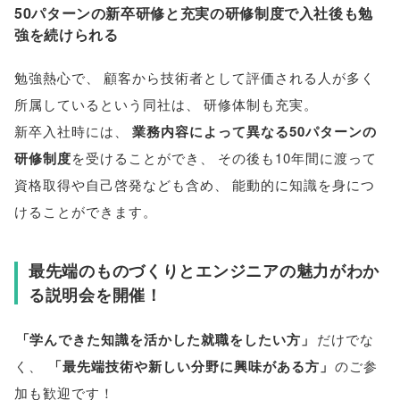
50パターンの新卒研修と充実の研修制度で入社後も勉
強を続けられる
勉強熱心で
、
顧客から技術者として評価される人が多く
所属しているという同社は
、
研修体制も充実
。
新卒入社時には
、
業務内容によって異なる50パターンの
研修制度
を受けることができ
、
その後も10年間に渡って
資格取得や自己啓発なども含め
、
能動的に知識を身につ
けることができます
。
最先端のものづくりとエンジニアの魅力がわか
る説明会を開催！
「
学んできた知識を活かした就職をしたい方
」
だけでな
く
、
「
最先端技術や新しい分野に興味がある方
」
のご参
加も歓迎です！