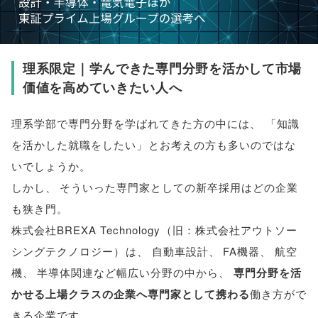
理系限定｜学んできた専門分野を活かして市場
価値を高めていきたい人へ
理系学部で専門分野を学ばれてきた方の中には
、
「
知識
を活かした就職をしたい
」
とお考えの方も多いのではな
いでしょうか
。
しかし
、
そういった専門家としての新卒採用はどの企業
も狭き門
。
株式会社BREXA Technology
（
旧：株式会社アウトソー
シングテクノロジー
）
は
、
自動車設計
、
FA機器
、
航空
機
、
半導体関連など幅広い分野の中から
、
専門分野を活
かせる上場クラスの企業へ専門家として携わる
働き方がで
きる企業です
。