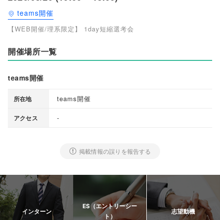
teams開催
【WEB開催/理系限定】 1day短縮選考会
開催場所一覧
teams開催
teams開催
所在地
-
アクセス
掲載情報の誤りを報告する
ES（エントリーシー
インターン
志望動機
ト）