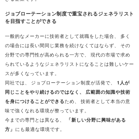
ジョブローテーション制度で重宝されるジェネラリスト
を目指すことができる
一般的なメーカーに技術者として就職をした場合
、
多く
の場合には長い間同じ業務を続けなくてはならず
、
その
分野での専門性が高められる一方で
、
現代の市場で求め
られているようなジェネラリストになることは難しいケー
スが多くなっています
。
同社では
、
ジョブローテーション制度が活発で
、
1人が
同じことをやり続けるのではなく
、
広範囲の知識や技術
を身につけることができる
ため
、
技術者として本当の意
味で強くなれる環境が整っています
。
今までの専門とは異なる
、
「
新しい分野に興味がある
方
」
にも最適な環境です
。