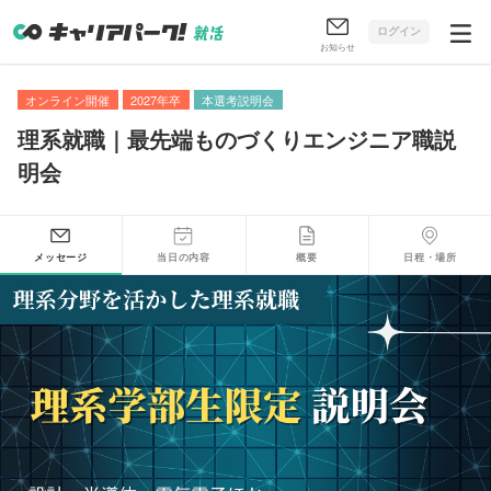
ログイン
お知らせ
オンライン開催
2027年卒
本選考説明会
理系就職｜最先端ものづくりエンジニア職説
明会
メッセージ
当日の内容
概要
日程・場所