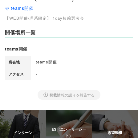
teams開催
【WEB開催/理系限定】 1day短縮選考会
開催場所一覧
teams開催
teams開催
所在地
-
アクセス
掲載情報の誤りを報告する
ES（エントリーシー
インターン
志望動機
ト）