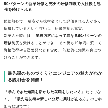
50パターンの新卒研修と充実の研修制度で入社後も勉
強を続けられる
勉強熱心で
、
顧客から技術者として評価される人が多く
所属しているという同社は
、
研修体制も充実
。
新卒入社時には
、
業務内容によって異なる50パターンの
研修制度
を受けることができ
、
その後も10年間に渡って
資格取得や自己啓発なども含め
、
能動的に知識を身につ
けることができます
。
最先端のものづくりとエンジニアの魅力がわか
る説明会を開催！
「
学んできた知識を活かした就職をしたい方
」
だけでな
く
、
「
最先端技術や新しい分野に興味がある方
」
のご参
加も歓迎です！