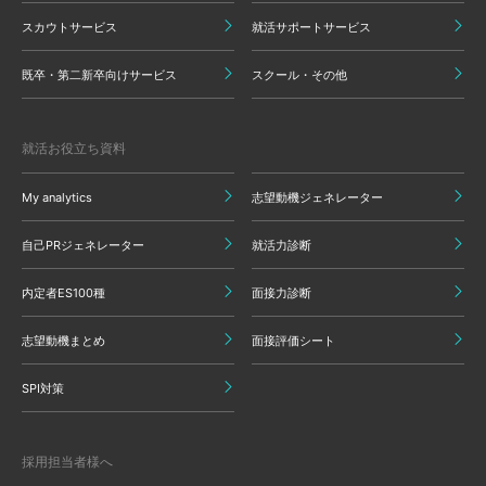
スカウトサービス
就活サポートサービス
既卒・第二新卒向けサービス
スクール・その他
就活お役立ち資料
My analytics
志望動機ジェネレーター
自己PRジェネレーター
就活力診断
内定者ES100種
面接力診断
志望動機まとめ
面接評価シート
SPI対策
採用担当者様へ