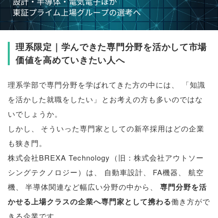
理系限定｜学んできた専門分野を活かして市場
価値を高めていきたい人へ
理系学部で専門分野を学ばれてきた方の中には
、
「
知識
を活かした就職をしたい
」
とお考えの方も多いのではな
いでしょうか
。
しかし
、
そういった専門家としての新卒採用はどの企業
も狭き門
。
株式会社BREXA Technology
（
旧：株式会社アウトソー
シングテクノロジー
）
は
、
自動車設計
、
FA機器
、
航空
機
、
半導体関連など幅広い分野の中から
、
専門分野を活
かせる上場クラスの企業へ専門家として携わる
働き方がで
きる企業です
。