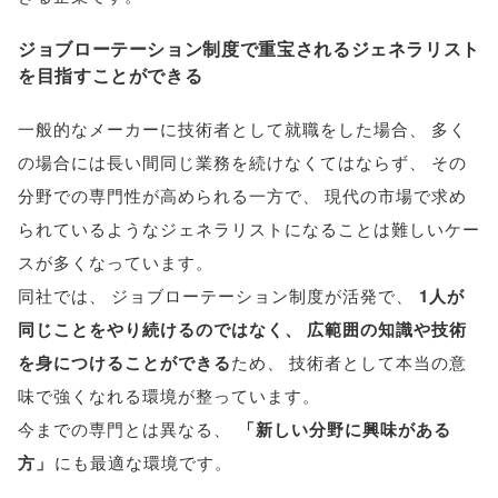
ジョブローテーション制度で重宝されるジェネラリスト
を目指すことができる
一般的なメーカーに技術者として就職をした場合
、
多く
の場合には長い間同じ業務を続けなくてはならず
、
その
分野での専門性が高められる一方で
、
現代の市場で求め
られているようなジェネラリストになることは難しいケー
スが多くなっています
。
同社では
、
ジョブローテーション制度が活発で
、
1人が
同じことをやり続けるのではなく
、
広範囲の知識や技術
を身につけることができる
ため
、
技術者として本当の意
味で強くなれる環境が整っています
。
今までの専門とは異なる
、
「
新しい分野に興味がある
方
」
にも最適な環境です
。