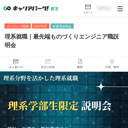
ログイン
お知らせ
オンライン開催
2027年卒
本選考説明会
理系就職｜最先端ものづくりエンジニア職説
明会
メッセージ
当日の内容
概要
日程・場所