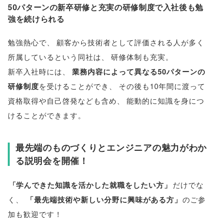
50パターンの新卒研修と充実の研修制度で入社後も勉
強を続けられる
勉強熱心で
、
顧客から技術者として評価される人が多く
所属しているという同社は
、
研修体制も充実
。
新卒入社時には
、
業務内容によって異なる50パターンの
研修制度
を受けることができ
、
その後も10年間に渡って
資格取得や自己啓発なども含め
、
能動的に知識を身につ
けることができます
。
最先端のものづくりとエンジニアの魅力がわか
る説明会を開催！
「
学んできた知識を活かした就職をしたい方
」
だけでな
く
、
「
最先端技術や新しい分野に興味がある方
」
のご参
加も歓迎です！