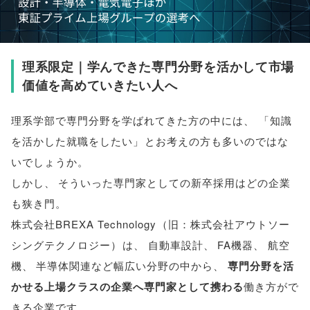
理系限定｜学んできた専門分野を活かして市場
価値を高めていきたい人へ
理系学部で専門分野を学ばれてきた方の中には
、
「
知識
を活かした就職をしたい
」
とお考えの方も多いのではな
いでしょうか
。
しかし
、
そういった専門家としての新卒採用はどの企業
も狭き門
。
株式会社BREXA Technology
（
旧：株式会社アウトソー
シングテクノロジー
）
は
、
自動車設計
、
FA機器
、
航空
機
、
半導体関連など幅広い分野の中から
、
専門分野を活
かせる上場クラスの企業へ専門家として携わる
働き方がで
きる企業です
。