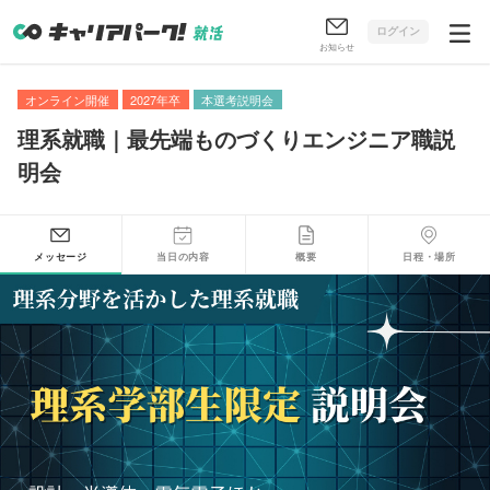
ログイン
お知らせ
オンライン開催
2027年卒
本選考説明会
理系就職｜最先端ものづくりエンジニア職説
明会
メッセージ
当日の内容
概要
日程・場所