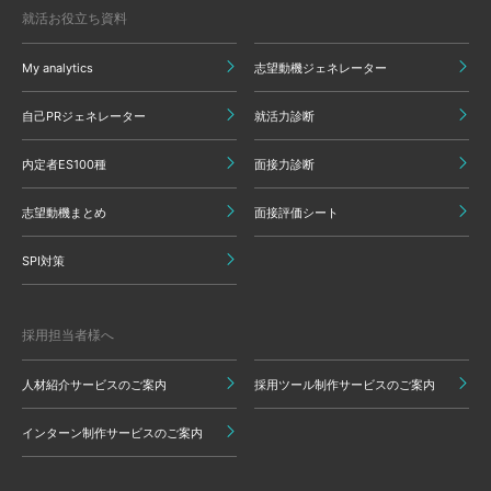
就活お役立ち資料
My analytics
志望動機ジェネレーター
自己PRジェネレーター
就活力診断
内定者ES100種
面接力診断
志望動機まとめ
面接評価シート
SPI対策
採用担当者様へ
人材紹介サービスのご案内
採用ツール制作サービスのご案内
インターン制作サービスのご案内