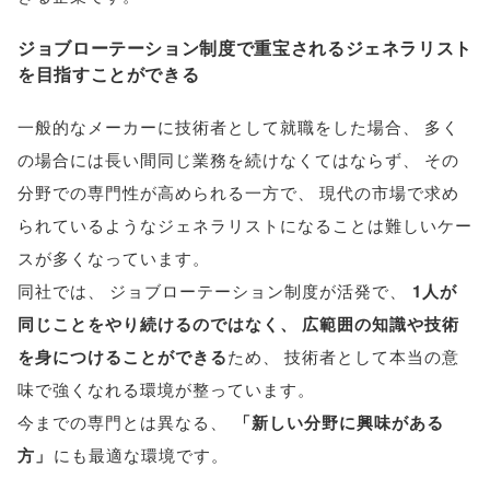
ジョブローテーション制度で重宝されるジェネラリスト
を目指すことができる
一般的なメーカーに技術者として就職をした場合
、
多く
の場合には長い間同じ業務を続けなくてはならず
、
その
分野での専門性が高められる一方で
、
現代の市場で求め
られているようなジェネラリストになることは難しいケー
スが多くなっています
。
同社では
、
ジョブローテーション制度が活発で
、
1人が
同じことをやり続けるのではなく
、
広範囲の知識や技術
を身につけることができる
ため
、
技術者として本当の意
味で強くなれる環境が整っています
。
今までの専門とは異なる
、
「
新しい分野に興味がある
方
」
にも最適な環境です
。