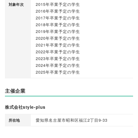
2015年卒業予定の学生
対象年次
2016年卒業予定の学生
2017年卒業予定の学生
2018年卒業予定の学生
2019年卒業予定の学生
2020年卒業予定の学生
2021年卒業予定の学生
2022年卒業予定の学生
2023年卒業予定の学生
2024年卒業予定の学生
2025年卒業予定の学生
主催企業
株式会社style-plus
愛知県名古屋市昭和区福江2丁目9-33
所在地