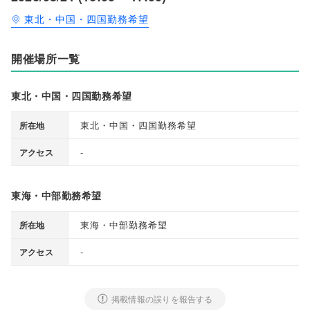
東北・中国・四国勤務希望
開催場所一覧
東北・中国・四国勤務希望
東北・中国・四国勤務希望
所在地
-
アクセス
東海・中部勤務希望
東海・中部勤務希望
所在地
-
アクセス
掲載情報の誤りを報告する