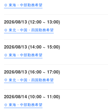
東海・中部勤務希望
2026/08/13 (12:00 ~ 13:00)
東北・中国・四国勤務希望
2026/08/13 (14:00 ~ 15:00)
東海・中部勤務希望
2026/08/13 (16:00 ~ 17:00)
東北・中国・四国勤務希望
2026/08/14 (10:00 ~ 11:00)
東海・中部勤務希望