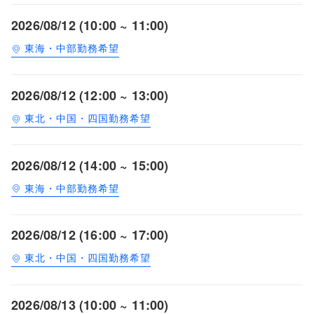
2026/08/12 (10:00 ~ 11:00)
東海・中部勤務希望
2026/08/12 (12:00 ~ 13:00)
東北・中国・四国勤務希望
2026/08/12 (14:00 ~ 15:00)
東海・中部勤務希望
2026/08/12 (16:00 ~ 17:00)
東北・中国・四国勤務希望
2026/08/13 (10:00 ~ 11:00)