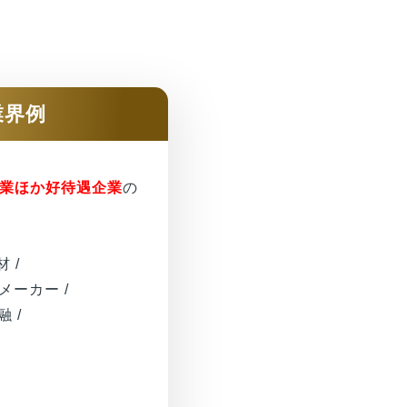
業界例
企業ほか好待遇企業
の
材 /
 メーカー /
融 /