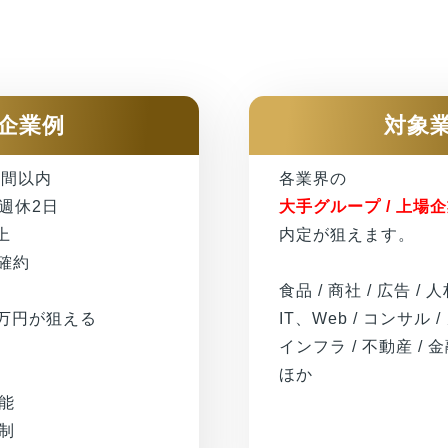
企業例
対象
時間以内
各業界の
週休2日
大手グループ / 上場
上
内定が狙えます。
地確約
食品 / 商社 / 広告 / 人
0万円が狙える
IT、Web / コンサル /
インフラ / 不動産 / 金
ほか
能
制