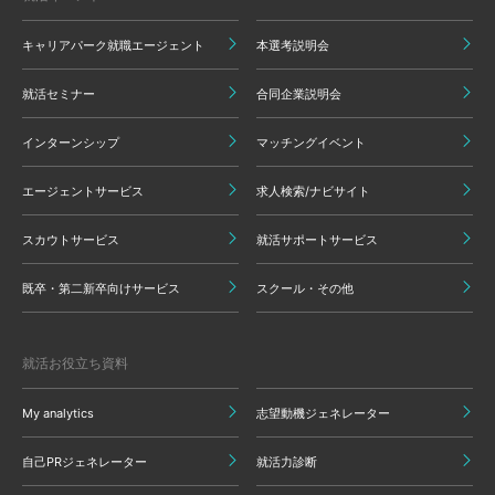
キャリアパーク就職エージェント
本選考説明会
就活セミナー
合同企業説明会
インターンシップ
マッチングイベント
エージェントサービス
求人検索/ナビサイト
スカウトサービス
就活サポートサービス
既卒・第二新卒向けサービス
スクール・その他
就活お役立ち資料
My analytics
志望動機ジェネレーター
自己PRジェネレーター
就活力診断