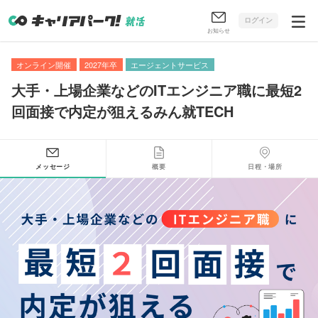
ログイン
お知らせ
オンライン開催
2027年卒
エージェントサービス
大手・上場企業などのITエンジニア職に最短2
回面接で内定が狙えるみん就TECH
メッセージ
概要
日程・場所