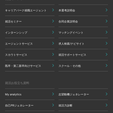
キャリアパーク就職エージェント
本選考説明会
就活セミナー
合同企業説明会
インターンシップ
マッチングイベント
エージェントサービス
求人検索/ナビサイト
スカウトサービス
就活サポートサービス
既卒・第二新卒向けサービス
スクール・その他
就活お役立ち資料
My analytics
志望動機ジェネレーター
自己PRジェネレーター
就活力診断