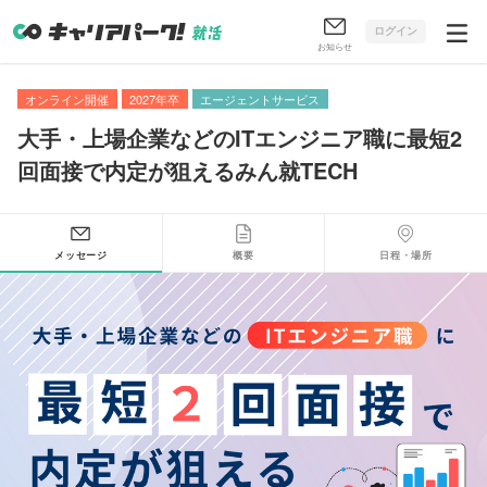
ログイン
お知らせ
オンライン開催
2027年卒
エージェントサービス
大手・上場企業などのITエンジニア職に最短2
回面接で内定が狙えるみん就TECH
メッセージ
概要
日程・場所