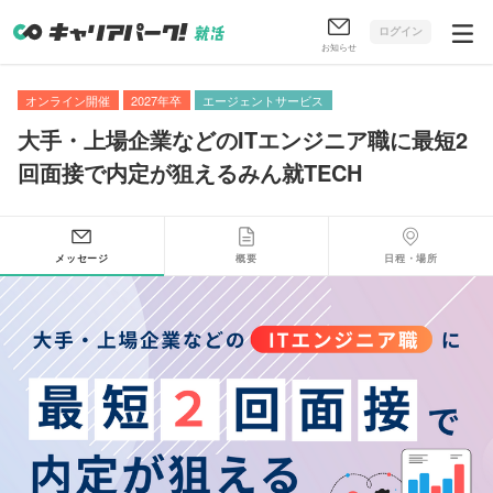
ログイン
お知らせ
オンライン開催
2027年卒
エージェントサービス
大手・上場企業などのITエンジニア職に最短2
回面接で内定が狙えるみん就TECH
メッセージ
概要
日程・場所