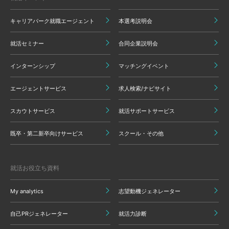
キャリアパーク就職エージェント
本選考説明会
就活セミナー
合同企業説明会
インターンシップ
マッチングイベント
エージェントサービス
求人検索/ナビサイト
スカウトサービス
就活サポートサービス
既卒・第二新卒向けサービス
スクール・その他
就活お役立ち資料
My analytics
志望動機ジェネレーター
自己PRジェネレーター
就活力診断