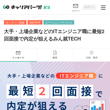
ログイン
お知らせ
オンライン開催
2027年卒
エージェントサービス
大手・上場企業などのITエンジニア職に最短2
回面接で内定が狙えるみん就TECH
メッセージ
概要
日程・場所