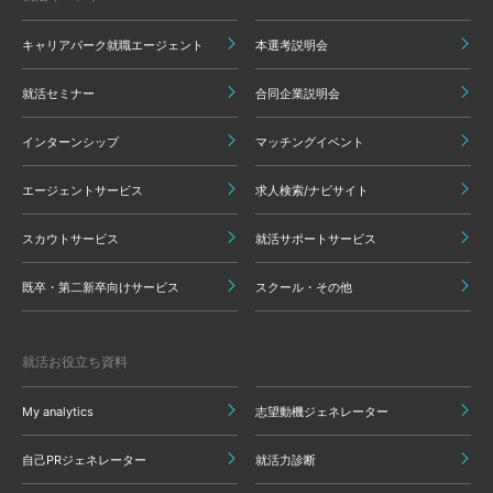
キャリアパーク就職エージェント
本選考説明会
就活セミナー
合同企業説明会
インターンシップ
マッチングイベント
エージェントサービス
求人検索/ナビサイト
スカウトサービス
就活サポートサービス
既卒・第二新卒向けサービス
スクール・その他
就活お役立ち資料
My analytics
志望動機ジェネレーター
自己PRジェネレーター
就活力診断