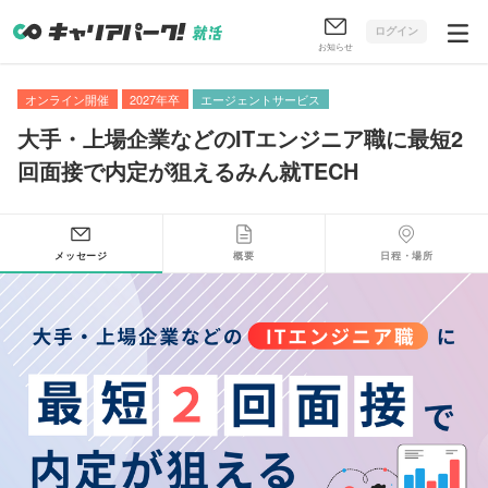
ログイン
お知らせ
オンライン開催
2027年卒
エージェントサービス
大手・上場企業などのITエンジニア職に最短2
回面接で内定が狙えるみん就TECH
メッセージ
概要
日程・場所