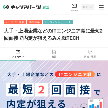
ログイン
お知らせ
オンライン開催
2027年卒
エージェントサービス
大手・上場企業などのITエンジニア職に最短2
回面接で内定が狙えるみん就TECH
メッセージ
概要
日程・場所