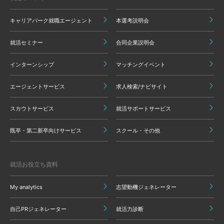
キャリアパーク就職エージェント
本選考説明会
就活セミナー
合同企業説明会
インターンシップ
マッチングイベント
エージェントサービス
求人検索/ナビサイト
スカウトサービス
就活サポートサービス
既卒・第二新卒向けサービス
スクール・その他
就活お役立ち資料
My analytics
志望動機ジェネレーター
自己PRジェネレーター
就活力診断