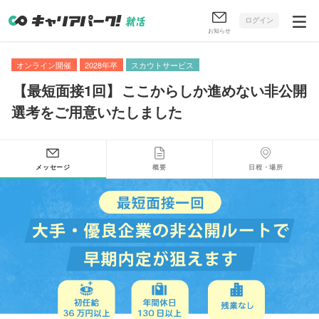
ログイン
お知らせ
オンライン開催
2028年卒
スカウトサービス
【
最短面接1回
】
ここからしか進めない非公開
選考をご用意いたしました
メッセージ
概要
日程・場所