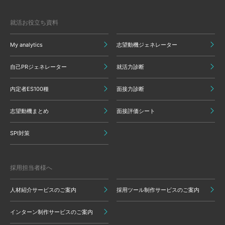
就活お役立ち資料
My analytics
志望動機ジェネレーター
自己PRジェネレーター
就活力診断
内定者ES100種
面接力診断
志望動機まとめ
面接評価シート
SPI対策
採用担当者様へ
人材紹介サービスのご案内
採用ツール制作サービスのご案内
インターン制作サービスのご案内