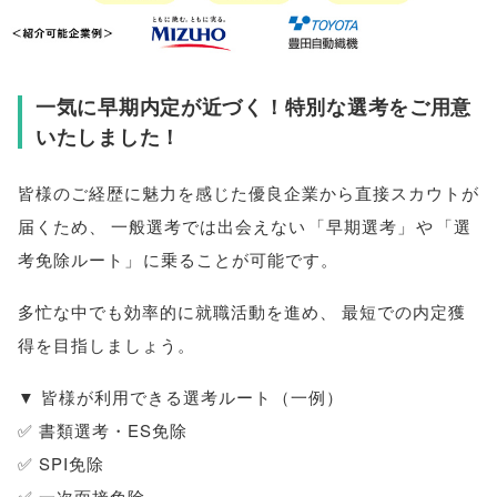
一気に早期内定が近づく！特別な選考をご用意
いたしました！
皆様
のご経歴に魅力を感じた優良企業から直接スカウトが
届くため
、
一般選考では出会えない
「
早期選考
」
や
「
選
考免除ルート
」
に乗ることが可能です
。
多忙な中でも効率的に就職活動を進め
、
最短での内定獲
得を目指しましょう
。
▼
皆様
が利用できる選考ルート
（
一例
）
✅ 書類選考・ES免除
✅ SPI免除
✅ 一次面接免除