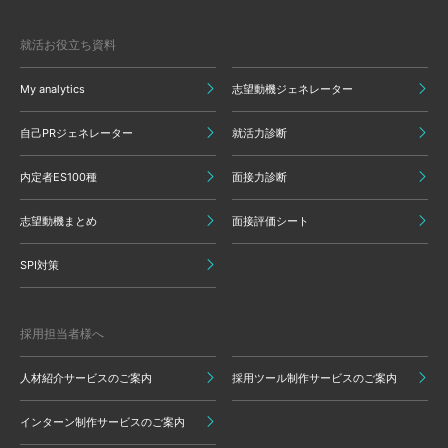
就活お役立ち資料
My analytics
志望動機ジェネレーター
自己PRジェネレーター
就活力診断
内定者ES100種
面接力診断
志望動機まとめ
面接評価シート
SPI対策
採用担当者様へ
人材紹介サービスのご案内
採用ツール制作サービスのご案内
インターン制作サービスのご案内