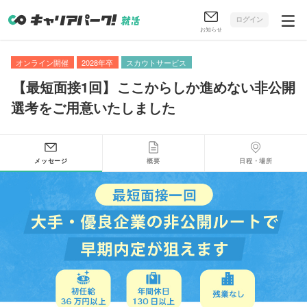
ログイン
お知らせ
オンライン開催
2028年卒
スカウトサービス
【
最短面接1回
】
ここからしか進めない非公開
選考をご用意いたしました
メッセージ
概要
日程・場所