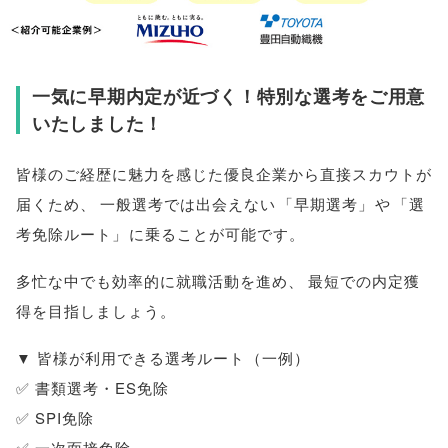
一気に早期内定が近づく！特別な選考をご用意
いたしました！
皆様
のご経歴に魅力を感じた優良企業から直接スカウトが
届くため
、
一般選考では出会えない
「
早期選考
」
や
「
選
考免除ルート
」
に乗ることが可能です
。
多忙な中でも効率的に就職活動を進め
、
最短での内定獲
得を目指しましょう
。
▼
皆様
が利用できる選考ルート
（
一例
）
✅ 書類選考・ES免除
✅ SPI免除
✅ 一次面接免除