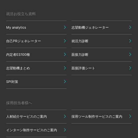
就活お役立ち資料
My analytics
志望動機ジェネレーター
自己PRジェネレーター
就活力診断
内定者ES100種
面接力診断
志望動機まとめ
面接評価シート
SPI対策
採用担当者様へ
人材紹介サービスのご案内
採用ツール制作サービスのご案内
インターン制作サービスのご案内