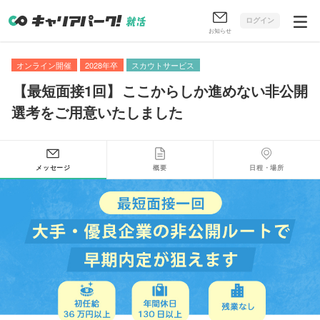
ログイン
お知らせ
オンライン開催
2028年卒
スカウトサービス
【
最短面接1回
】
ここからしか進めない非公開
選考をご用意いたしました
メッセージ
概要
日程・場所