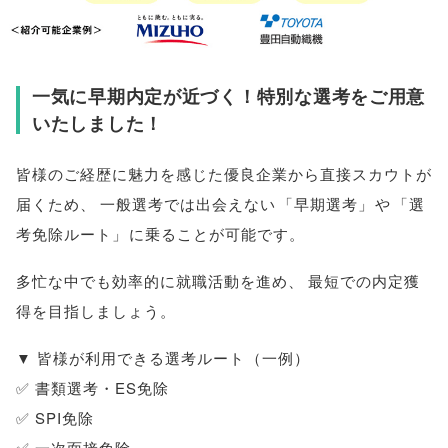
一気に早期内定が近づく！特別な選考をご用意
いたしました！
皆様
のご経歴に魅力を感じた優良企業から直接スカウトが
届くため
、
一般選考では出会えない
「
早期選考
」
や
「
選
考免除ルート
」
に乗ることが可能です
。
多忙な中でも効率的に就職活動を進め
、
最短での内定獲
得を目指しましょう
。
▼
皆様
が利用できる選考ルート
（
一例
）
✅ 書類選考・ES免除
✅ SPI免除
✅ 一次面接免除