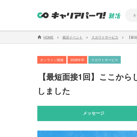
›
›
›
HOME
就活イベント
スカウトサービス
【最
オンライン開催
2028年卒
スカウトサービス
【
最短面接1回
】
ここから
しました
メッセージ