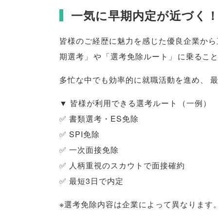
一気に早期内定が近づく
皆様
のご経歴に魅力を感じた優良企業から
期選考
」
や
「
選考免除ルート
」
に乗るこ
多忙な中でも効率的に就職活動を進め
、
▼
皆様
が利用できる選考ルート
（
一例
）
✅ 書類選考・ES免除
✅ SPI免除
✅ 一次面接免除
✅ 人柄重視のスカウトで面接確約
✅ 最短3日で内定
※選考免除内容は企業によって異なります