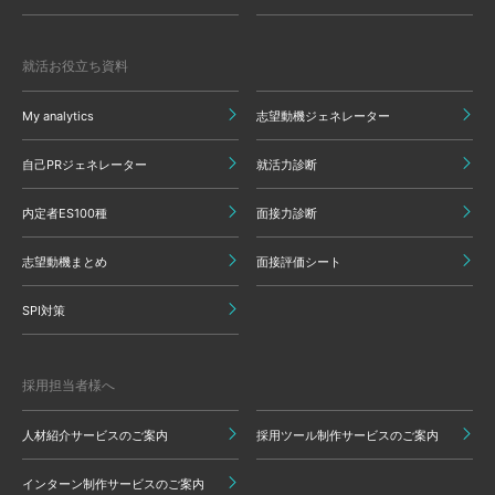
就活お役立ち資料
My analytics
志望動機ジェネレーター
自己PRジェネレーター
就活力診断
内定者ES100種
面接力診断
志望動機まとめ
面接評価シート
SPI対策
採用担当者様へ
人材紹介サービスのご案内
採用ツール制作サービスのご案内
インターン制作サービスのご案内