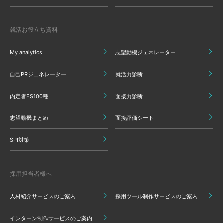
就活お役立ち資料
My analytics
志望動機ジェネレーター
自己PRジェネレーター
就活力診断
内定者ES100種
面接力診断
志望動機まとめ
面接評価シート
SPI対策
採用担当者様へ
人材紹介サービスのご案内
採用ツール制作サービスのご案内
インターン制作サービスのご案内