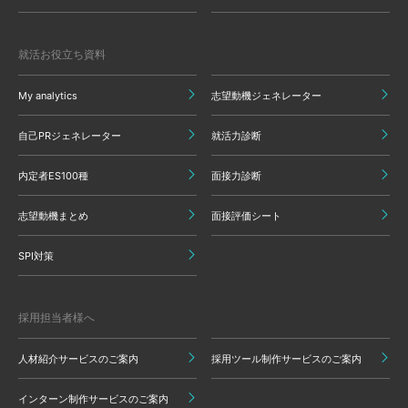
就活お役立ち資料
My analytics
志望動機ジェネレーター
自己PRジェネレーター
就活力診断
内定者ES100種
面接力診断
志望動機まとめ
面接評価シート
SPI対策
採用担当者様へ
人材紹介サービスのご案内
採用ツール制作サービスのご案内
インターン制作サービスのご案内