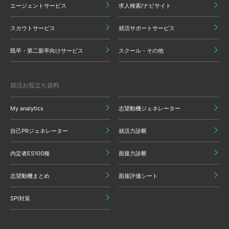
エージェントサービス
求人検索/ナビサイト
スカウトサービス
就活サポートサービス
既卒・第二新卒向けサービス
スクール・その他
就活お役立ち資料
My analytics
志望動機ジェネレーター
自己PRジェネレーター
就活力診断
内定者ES100種
面接力診断
志望動機まとめ
面接評価シート
SPI対策