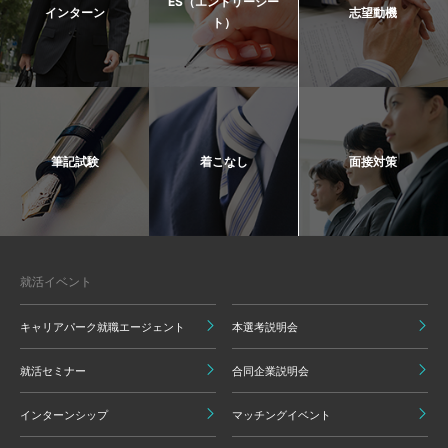
ES（エントリーシー
インターン
志望動機
ト）
筆記試験
着こなし
面接対策
就活イベント
キャリアパーク就職エージェント
本選考説明会
就活セミナー
合同企業説明会
インターンシップ
マッチングイベント