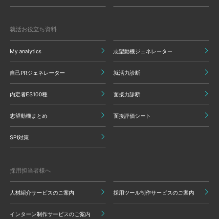
就活お役立ち資料
My analytics
志望動機ジェネレーター
自己PRジェネレーター
就活力診断
内定者ES100種
面接力診断
志望動機まとめ
面接評価シート
SPI対策
採用担当者様へ
人材紹介サービスのご案内
採用ツール制作サービスのご案内
インターン制作サービスのご案内