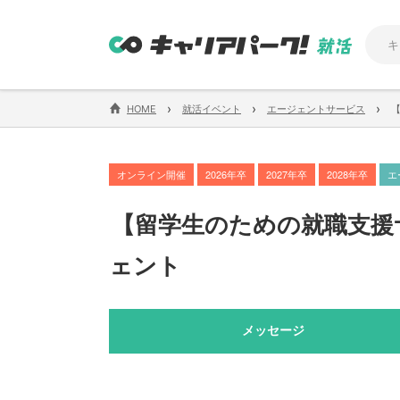
›
›
›
HOME
就活イベント
エージェントサービス
オンライン開催
2026年卒
2027年卒
2028年卒
エ
【
留学生のための就職支援
ェント
メッセージ