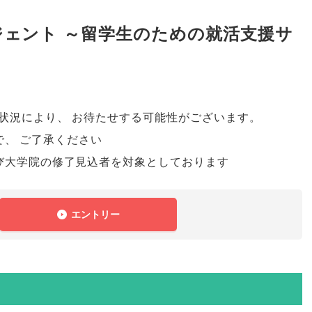
ェント ～留学生のための就活支援サ
。
状況により
、
お待たせする可能性がございます
。
で
、
ご了承ください
び大学院の修了見込者を対象としております
エントリー