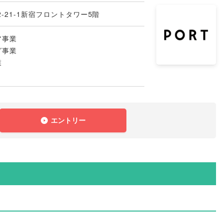
-21-1新宿フロントタワー5階
ア事業
グ事業
業
エントリー