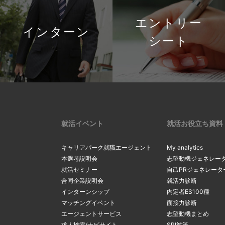
エントリー
インターン
シート
就活イベント
就活お役立ち資料
キャリアパーク就職エージェント
My analytics
本選考説明会
志望動機ジェネレー
就活セミナー
自己PRジェネレータ
合同企業説明会
就活力診断
インターンシップ
内定者ES100種
マッチングイベント
面接力診断
エージェントサービス
志望動機まとめ
求人検索/ナビサイト
SPI対策