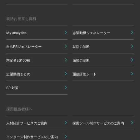
就活お役立ち資料
My analytics
志望動機ジェネレーター
自己PRジェネレーター
就活力診断
内定者ES100種
面接力診断
志望動機まとめ
面接評価シート
SPI対策
採用担当者様へ
人材紹介サービスのご案内
採用ツール制作サービスのご案内
インターン制作サービスのご案内