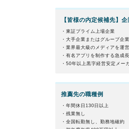
【
皆様
の内定候補先】企
・東証プライム上場企業
・大手企業またはグループ企
・業界最大級のメディアを運
・有名アプリを制作する急成長
・50年以上黒字経営安定メー
推薦先の職種例
・年間休日130日以上
・残業無し
・全国転勤無し、勤務地確約