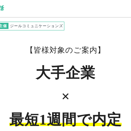
主催
ジールコミュニケーションズ
【
皆様
対象のご案内】
大手企業
×
最短1週間で内定