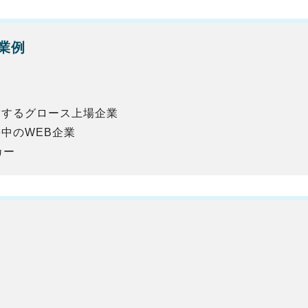
業例
業
営するグロース上場企業
中のWEB企業
カー