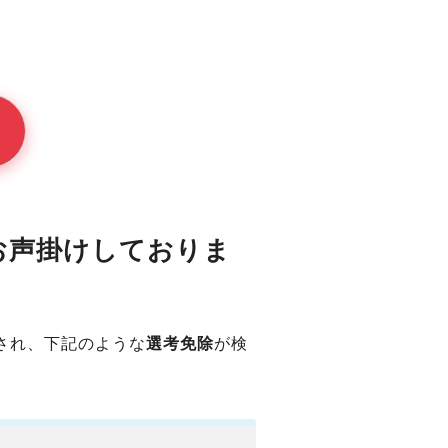
お声掛けしておりま
され、下記のような
選考免除
が検