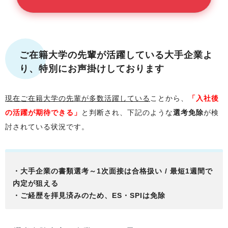
ご在籍大学
の先輩が活躍している大手企業よ
り、特別にお声掛けしております
現在
ご在籍大学
の先輩が多数活躍している
ことから、
「入社後
の活躍が期待できる」
と判断され、下記のような
選考免除
が検
討されている状況です。
・大手企業の書類選考～1次面接は合格扱い / 最短1週間で
内定が狙える
・ご経歴を拝見済みのため、ES・SPIは免除