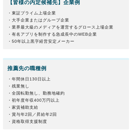
【
皆様
の内定候補先】企業例
・東証プライム上場企業
・大手企業またはグループ企業
・業界最大級のメディアを運営するグロース上場企業
・有名アプリを制作する急成長中のWEB企業
・50年以上黒字経営安定メーカー
推薦先の職種例
・年間休日130日以上
・残業無し
・全国転勤無し、勤務地確約
・初年度年収400万円以上
・家賃補助支給
・賞与年2回／昇給年2回
・資格取得支援制度