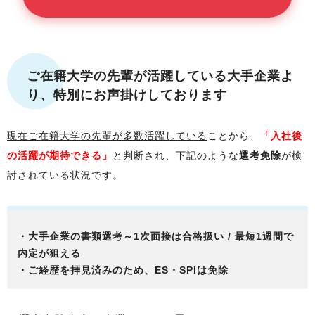
ご在籍大学
の先輩が活躍している大手企業よ
り、特別にお声掛けしております
現在
ご在籍大学
の先輩が多数活躍している
ことから、
「入社後
の活躍が期待できる」
と判断され、下記のような
選考免除
が検
討されている状況です。
・大手企業の書類選考～1次面接は合格扱い / 最短1週間で
内定が狙える
・ご経歴を拝見済みのため、ES・SPIは免除