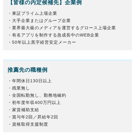
【
皆様
の内定候補先】企業例
・東証プライム上場企業
・大手企業またはグループ企業
・業界最大級のメディアを運営するグロース上場企業
・有名アプリを制作する急成長中のWEB企業
・50年以上黒字経営安定メーカー
推薦先の職種例
・年間休日130日以上
・残業無し
・全国転勤無し、勤務地確約
・初年度年収400万円以上
・家賃補助支給
・賞与年2回／昇給年2回
・資格取得支援制度