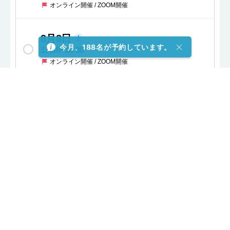
オンライン開催 / ZOOM開催
8月8日
土
今月、188名が予約しています。
13:30
~
14:00
オンライン開催 / ZOOM開催
残りわずか
8月8日
土
14:00
~
14:30
オンライン開催 / ZOOM開催
8月8日
土
14:30
~
15:00
オンライン開催 / ZOOM開催
人気