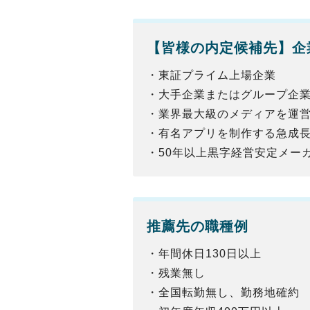
【
皆様
の内定候補先】企
・東証プライム上場企業
・大手企業またはグループ企
・業界最大級のメディアを運
・有名アプリを制作する急成長
・50年以上黒字経営安定メー
推薦先の職種例
・年間休日130日以上
・残業無し
・全国転勤無し、勤務地確約