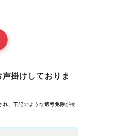
お声掛けしておりま
され、下記のような
選考免除
が検