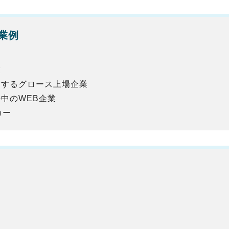
業例
業
営するグロース上場企業
中のWEB企業
カー