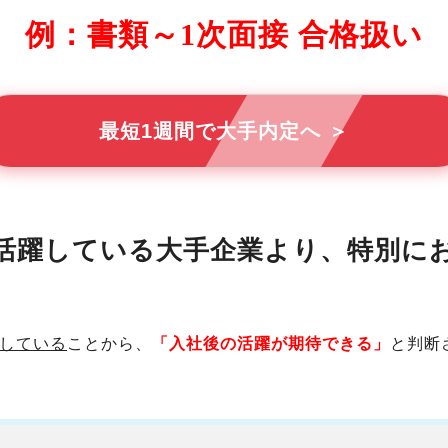
例：書類～1次面接 合格扱い
最短1週間で大手内定へ ＞
活躍している大手企業より、特別に
している
ことから、
「入社後の活躍が期待できる」
と判断