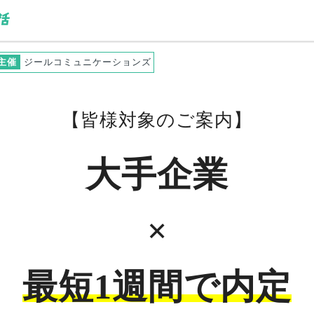
主催
ジールコミュニケーションズ
【
皆様
対象のご案内】
大手企業
×
最短1週間で内定