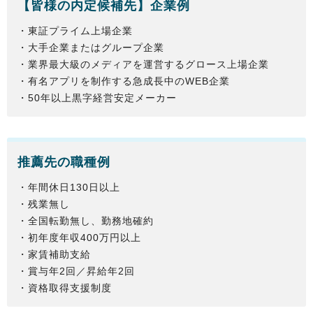
【
皆様
の内定候補先】企業例
・東証プライム上場企業
・大手企業またはグループ企業
・業界最大級のメディアを運営するグロース上場企業
・有名アプリを制作する急成長中のWEB企業
・50年以上黒字経営安定メーカー
推薦先の職種例
・年間休日130日以上
・残業無し
・全国転勤無し、勤務地確約
・初年度年収400万円以上
・家賃補助支給
・賞与年2回／昇給年2回
・資格取得支援制度