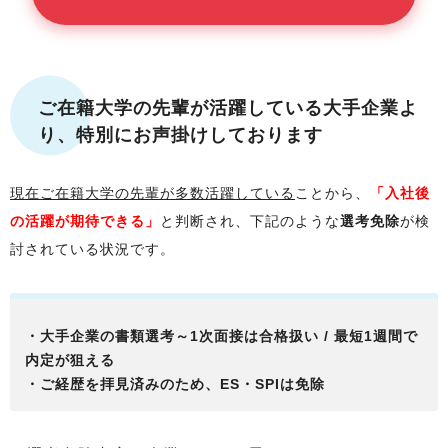
ご在籍大学
の先輩が活躍している大手企業よ
り、特別にお声掛けしております
現在
ご在籍大学
の先輩が多数活躍している
ことから、
「入社後
の活躍が期待できる」
と判断され、下記のような
選考免除
が検
討されている状況です。
・大手企業の書類選考～1次面接は合格扱い / 最短1週間で
内定が狙える
・ご経歴を拝見済みのため、ES・SPIは免除