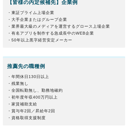
【
皆様
の内定候補先】企業例
・東証プライム上場企業
・大手企業またはグループ企業
・業界最大級のメディアを運営するグロース上場企業
・有名アプリを制作する急成長中のWEB企業
・50年以上黒字経営安定メーカー
推薦先の職種例
・年間休日130日以上
・残業無し
・全国転勤無し、勤務地確約
・初年度年収400万円以上
・家賃補助支給
・賞与年2回／昇給年2回
・資格取得支援制度