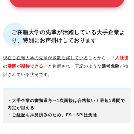
ご在籍大学
の先輩が活躍している大手企業よ
り、特別にお声掛けしております
現在
ご在籍大学
の先輩が多数活躍している
ことから、
「入社後
の活躍が期待できる」
と判断され、下記のような
選考免除
が検
討されている状況です。
・大手企業の書類選考～1次面接は合格扱い / 最短1週間で
内定が狙える
・ご経歴を拝見済みのため、ES・SPIは免除