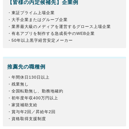
【
皆様
の内定候補先】企業例
・東証プライム上場企業
・大手企業またはグループ企業
・業界最大級のメディアを運営するグロース上場企業
・有名アプリを制作する急成長中のWEB企業
・50年以上黒字経営安定メーカー
推薦先の職種例
・年間休日130日以上
・残業無し
・全国転勤無し、勤務地確約
・初年度年収400万円以上
・家賃補助支給
・賞与年2回／昇給年2回
・資格取得支援制度