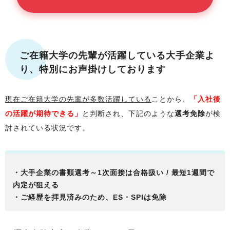
ご在籍大学
の先輩が活躍している大手企業よ
り、特別にお声掛けしております
現在
ご在籍大学
の先輩が多数活躍している
ことから、
「入社後
の活躍が期待できる」
と判断され、下記のような
選考免除
が検
討されている状況です。
・大手企業の書類選考～1次面接は合格扱い / 最短1週間で
内定が狙える
・ご経歴を拝見済みのため、ES・SPIは免除