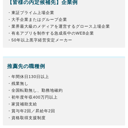
【
皆様
の内定候補先】企業例
・東証プライム上場企業
・大手企業またはグループ企業
・業界最大級のメディアを運営するグロース上場企業
・有名アプリを制作する急成長中のWEB企業
・50年以上黒字経営安定メーカー
推薦先の職種例
・年間休日130日以上
・残業無し
・全国転勤無し、勤務地確約
・初年度年収400万円以上
・家賃補助支給
・賞与年2回／昇給年2回
・資格取得支援制度