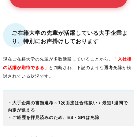
ご在籍大学
の先輩が活躍している大手企業よ
り、特別にお声掛けしております
現在
ご在籍大学
の先輩が多数活躍している
ことから、
「入社後
の活躍が期待できる」
と判断され、下記のような
選考免除
が検
討されている状況です。
・大手企業の書類選考～1次面接は合格扱い / 最短1週間で
内定が狙える
・ご経歴を拝見済みのため、ES・SPIは免除