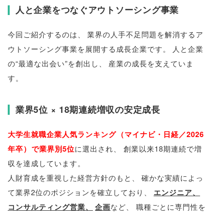
人と企業をつなぐアウトソーシング事業
今回ご紹介するのは
、
業界の人手不足問題を解消するア
ウトソーシング事業を展開する成長企業です
。
人と企業
の“最適な出会い”を創出し
、
産業の成長を支えていま
す
。
業界5位 × 18期連続増収の安定成長
大学生就職企業人気ランキング
（
マイナビ・日経／2026
年卒
）
で業界別5位
に選出され
、
創業以来18期連続で増
収を達成しています
。
人財育成を重視した経営方針のもと
、
確かな実績によっ
て業界2位のポジションを確立しており
、
エンジニア
、
コンサルティング営業
、
企画
など
、
職種ごとに専門性を