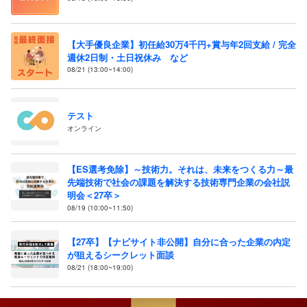
【大手優良企業】初任給30万4千円+賞与年2回支給 / 完全
週休2日制・土日祝休み など
08/21 (13:00~14:00)
テスト
オンライン
【ES選考免除】～技術力。それは、未来をつくる力～最
先端技術で社会の課題を解決する技術専門企業の会社説
明会＜27卒＞
08/19 (10:00~11:50)
【27卒】【ナビサイト非公開】自分に合った企業の内定
が狙えるシークレット面談
08/21 (18:00~19:00)