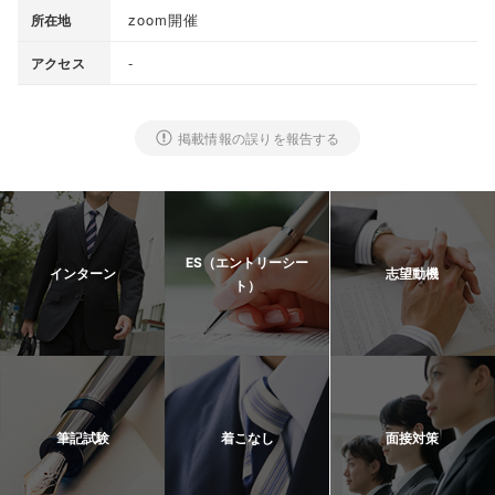
zoom開催
所在地
-
アクセス
掲載情報の誤りを報告する
ES（エントリーシー
インターン
志望動機
ト）
筆記試験
着こなし
面接対策