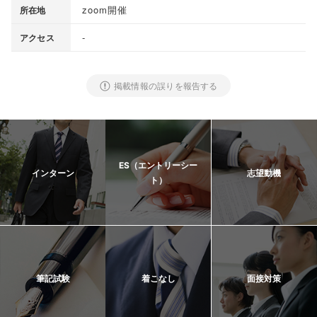
zoom開催
所在地
-
アクセス
掲載情報の誤りを報告する
ES（エントリーシー
インターン
志望動機
ト）
筆記試験
着こなし
面接対策