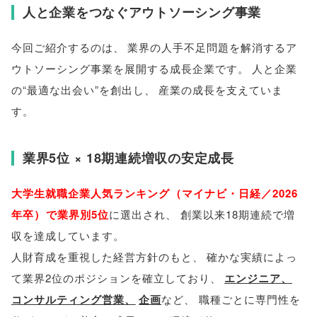
人と企業をつなぐアウトソーシング事業
今回ご紹介するのは
、
業界の人手不足問題を解消するア
ウトソーシング事業を展開する成長企業です
。
人と企業
の“最適な出会い”を創出し
、
産業の成長を支えていま
す
。
業界5位 × 18期連続増収の安定成長
大学生就職企業人気ランキング
（
マイナビ・日経／2026
年卒
）
で業界別5位
に選出され
、
創業以来18期連続で増
収を達成しています
。
人財育成を重視した経営方針のもと
、
確かな実績によっ
て業界2位のポジションを確立しており
、
エンジニア
、
コンサルティング営業
、
企画
など
、
職種ごとに専門性を