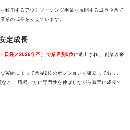
題を解消するアウトソーシング事業を展開する成長企業で
産業の成長を支えています
。
の安定成長
・日経／2026年卒
）
で業界別5位
に選出され
、
創業以来
かな実績によって業界2位のポジションを確立しており
、
画
など
、
職種ごとに専門性を伸ばしながら着実に成長で
）