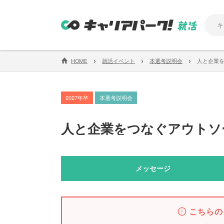
›
›
›
HOME
就活イベント
本選考説明会
人と企業
2027年卒
本選考説明会
人と企業をつなぐアウトソ
メッセージ
こちらの