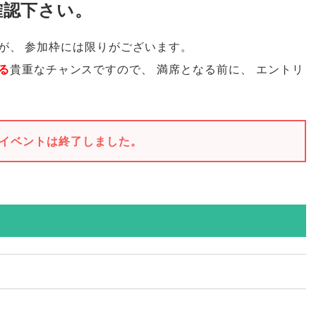
確認下さい
。
が
、
参加枠には限りがございます
。
る
貴重なチャンスですので
、
満席となる前に
、
エントリ
イベントは終了しました。