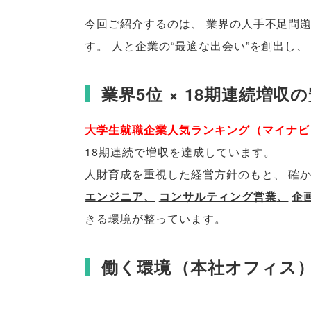
今回ご紹介するのは
、
業界の人手不足問
す
。
人と企業の“最適な出会い”を創出し
、
業界5位 × 18期連続増収
大学生就職企業人気ランキング
（
マイナビ
18期連続で増収を達成しています
。
人財育成を重視した経営方針のもと
、
確
エンジニア
、
コンサルティング営業
、
企
きる環境が整っています
。
働く環境
（
本社オフィス