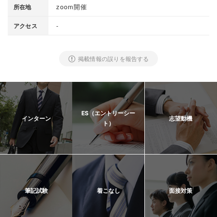
zoom開催
所在地
-
アクセス
掲載情報の誤りを報告する
ES（エントリーシー
インターン
志望動機
ト）
筆記試験
着こなし
面接対策