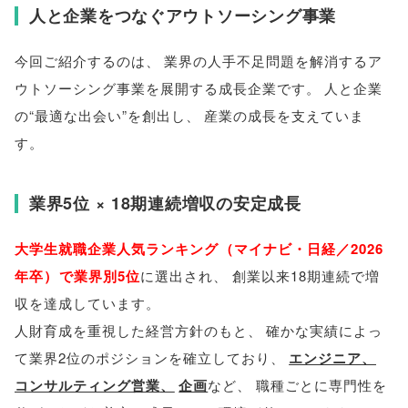
人と企業をつなぐアウトソーシング事業
今回ご紹介するのは
、
業界の人手不足問題を解消するア
ウトソーシング事業を展開する成長企業です
。
人と企業
の“最適な出会い”を創出し
、
産業の成長を支えていま
す
。
業界5位 × 18期連続増収の安定成長
大学生就職企業人気ランキング
（
マイナビ・日経／2026
年卒
）
で業界別5位
に選出され
、
創業以来18期連続で増
収を達成しています
。
人財育成を重視した経営方針のもと
、
確かな実績によっ
て業界2位のポジションを確立しており
、
エンジニア
、
コンサルティング営業
、
企画
など
、
職種ごとに専門性を