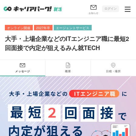
ログイン
お知らせ
オンライン開催
2027年卒
エージェントサービス
大手・上場企業などのITエンジニア職に最短2
回面接で内定が狙えるみん就TECH
メッセージ
概要
日程・場所