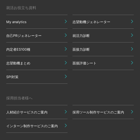
就活お役立ち資料
My analytics
志望動機ジェネレーター
自己PRジェネレーター
就活力診断
内定者ES100種
面接力診断
志望動機まとめ
面接評価シート
SPI対策
採用担当者様へ
人材紹介サービスのご案内
採用ツール制作サービスのご案内
インターン制作サービスのご案内