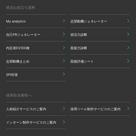
就活お役立ち資料
My analytics
志望動機ジェネレーター
自己PRジェネレーター
就活力診断
内定者ES100種
面接力診断
志望動機まとめ
面接評価シート
SPI対策
採用担当者様へ
人材紹介サービスのご案内
採用ツール制作サービスのご案内
インターン制作サービスのご案内