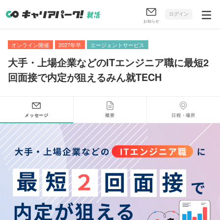
ログイン
お知らせ
オンライン開催
2027年卒
エージェントサービス
大手・上場企業などのITエンジニア職に最短2
回面接で内定が狙えるみん就TECH
メッセージ
概要
日程・場所