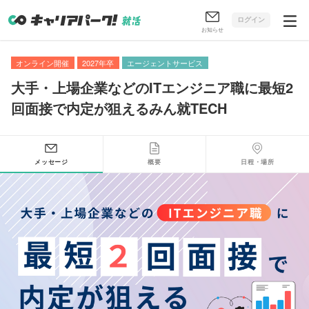
ログイン
お知らせ
オンライン開催
2027年卒
エージェントサービス
大手・上場企業などのITエンジニア職に最短2
回面接で内定が狙えるみん就TECH
メッセージ
概要
日程・場所