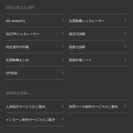
就活お役立ち資料
My analytics
志望動機ジェネレーター
自己PRジェネレーター
就活力診断
内定者ES100種
面接力診断
志望動機まとめ
面接評価シート
SPI対策
採用担当者様へ
人材紹介サービスのご案内
採用ツール制作サービスのご案内
インターン制作サービスのご案内