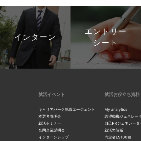
エントリー
インターン
シート
就活イベント
就活お役立ち資料
キャリアパーク就職エージェント
My analytics
本選考説明会
志望動機ジェネレー
就活セミナー
自己PRジェネレータ
合同企業説明会
就活力診断
インターンシップ
内定者ES100種