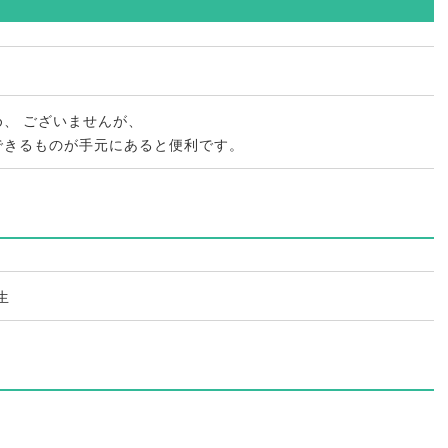
め
、
ございませんが
、
できるものが手元にあると便利です
。
生