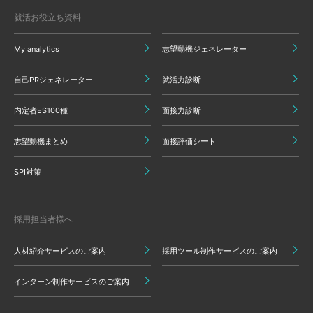
就活お役立ち資料
My analytics
志望動機ジェネレーター
自己PRジェネレーター
就活力診断
内定者ES100種
面接力診断
志望動機まとめ
面接評価シート
SPI対策
採用担当者様へ
人材紹介サービスのご案内
採用ツール制作サービスのご案内
インターン制作サービスのご案内