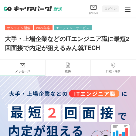
ログイン
お知らせ
オンライン開催
2027年卒
エージェントサービス
大手・上場企業などのITエンジニア職に最短2
回面接で内定が狙えるみん就TECH
メッセージ
概要
日程・場所