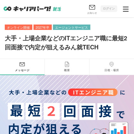
ログイン
お知らせ
オンライン開催
2027年卒
エージェントサービス
大手・上場企業などのITエンジニア職に最短2
回面接で内定が狙えるみん就TECH
メッセージ
概要
日程・場所