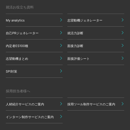
就活お役立ち資料
My analytics
志望動機ジェネレーター
自己PRジェネレーター
就活力診断
内定者ES100種
面接力診断
志望動機まとめ
面接評価シート
SPI対策
採用担当者様へ
人材紹介サービスのご案内
採用ツール制作サービスのご案内
インターン制作サービスのご案内